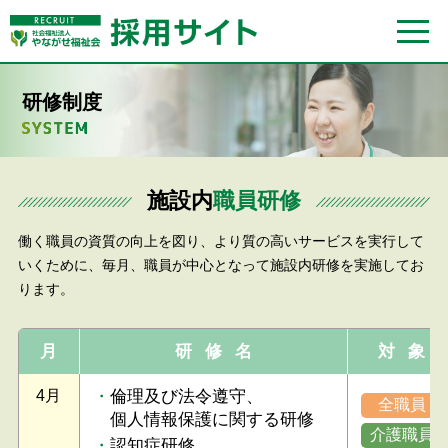
研修制度
施設内
職員研修
働く職員の資質の向上を図り、より質の高いサービスを実行して
いくために、
毎月、職員が中心となって施設内研修を実施してお
ります。
月
研修名
対象
4月
倫理及び法令遵守、
全職員
個人情報保護に関する研修
介護職員
認知症研修