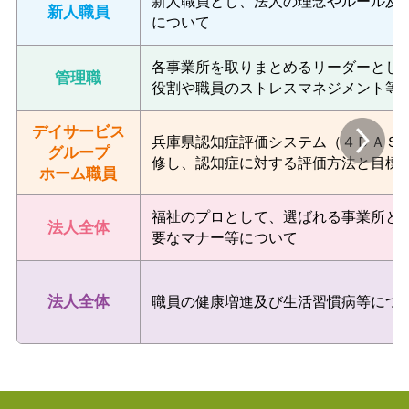
新人職員とし、法人の理念やルール及
新人職員
について
各事業所を取りまとめるリーダーとし
管理職
役割や職員のストレスマネジメント等
デイサービス
兵庫県認知症評価システム（４ＤＡＳ
グループ
修し、認知症に対する評価方法と目標
ホーム
職員
福祉のプロとして、選ばれる事業所と
法人全体
要なマナー等について
法人全体
職員の健康増進及び生活習慣病等につ