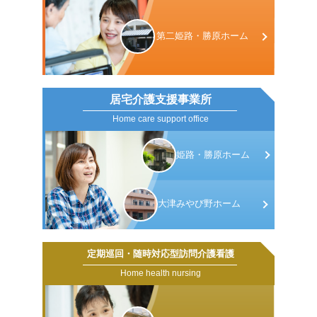
第二姫路・
勝原ホーム
居宅介護支援事業所
Home care support office
姫路・勝原
ホーム
大津みやび野
ホーム
定期巡回・随時対応型訪問介護看護
Home health nursing