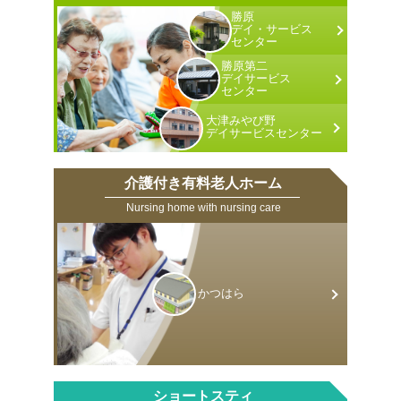
勝原
デイ・サービス
センター
勝原第二
デイサービス
センター
大津みやび野
デイサービス
センター
介護付き有料老人ホーム
Nursing home with nursing care
かつはら
ショートスティ