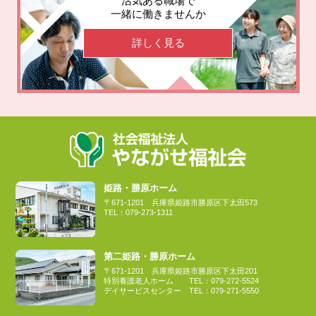
活気ある職場で
一緒に働きませんか
詳しく見る
姫路・勝原ホーム
〒671-1201
兵庫県姫路市勝原区下太田573
TEL：
079-273-1311
第二姫路・勝原ホーム
〒671-1201
兵庫県姫路市勝原区下太田201
特別養護老人ホーム
TEL：
079-272-5524
デイサービスセンター
TEL：
079-271-5550