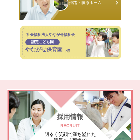
姫路・勝原
ホーム
社会福祉法人やながせ福祉会
認定こども園
やながせ保育園
採用情報
RECRUIT
明るく笑顔で満ち溢れた