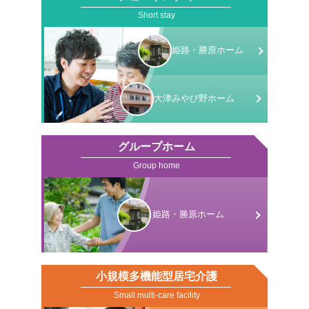
Short stay
姫路・勝原
ホーム
大津みやび野
ホーム
グループホーム
Group home
姫路・勝原
ホーム
小規模多機能型居宅介護
Small multi-care facility