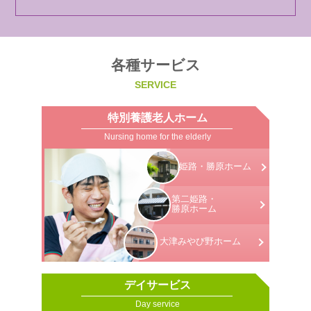
各種サービス
SERVICE
特別養護老人ホーム
Nursing home for the elderly
姫路・勝原
ホーム
第二姫路・
勝原ホーム
大津みやび野
ホーム
デイサービス
Day service