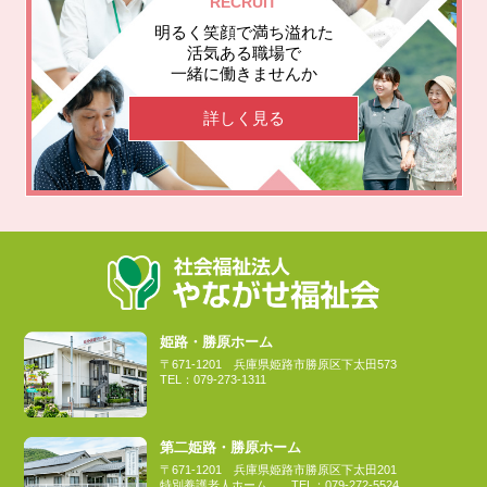
RECRUIT
明るく笑顔で満ち溢れた
活気ある職場で
一緒に働きませんか
詳しく見る
姫路・勝原ホーム
〒671-1201
兵庫県姫路市勝原区下太田573
TEL：
079-273-1311
第二姫路・勝原ホーム
〒671-1201
兵庫県姫路市勝原区下太田201
特別養護老人ホーム
TEL：
079-272-5524