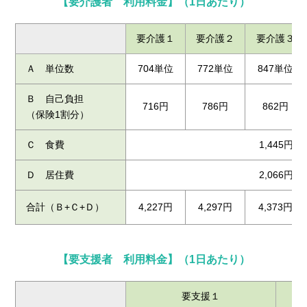
【要介護者 利用料金】（1日あたり）
要介護１
要介護２
要介護３
Ａ 単位数
704単位
772単位
847単位
Ｂ 自己負担
716円
786円
862円
（保険1割分）
Ｃ 食費
1,445円
Ｄ 居住費
2,066円
合計（Ｂ+Ｃ+Ｄ）
4,227円
4,297円
4,373円
【要支援者 利用料金】（1日あたり）
要支援１