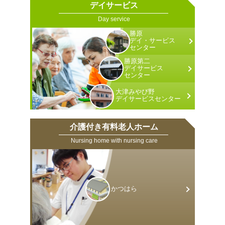
デイサービス
Day service
勝原
デイ・サービス
センター
勝原第二
デイサービス
センター
大津みやび野
デイサービス
センター
介護付き有料老人ホーム
Nursing home with nursing care
かつはら