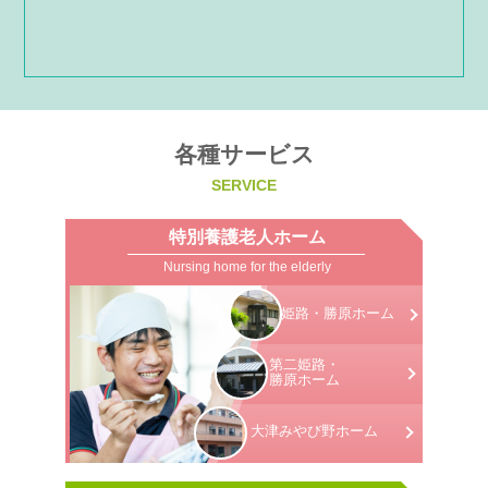
各種サービス
SERVICE
特別養護老人ホーム
Nursing home for the elderly
姫路・勝原
ホーム
第二姫路・
勝原ホーム
大津みやび野
ホーム