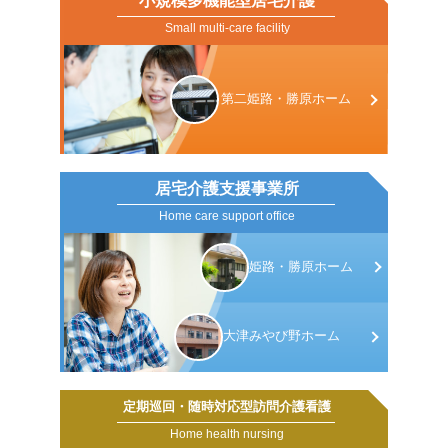
小規模多機能型居宅介護
Small multi-care facility
第二姫路・
勝原ホーム
居宅介護支援事業所
Home care support office
姫路・勝原
ホーム
大津みやび野
ホーム
定期巡回・随時対応型訪問介護看護
Home health nursing