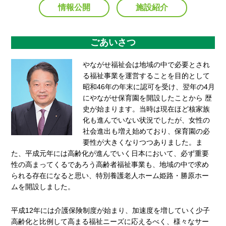
情報公開
施設紹介
ごあいさつ
やながせ福祉会は地域の中で必要とされ
る福祉事業を運営することを目的として
昭和46年の年末に認可を受け、翌年の4月
にやながせ保育園を開設したことから 歴
史が始まります。当時は現在ほど核家族
化も進んでいない状況でしたが、女性の
社会進出も増え始めており、保育園の必
要性が大きくなりつつありました。ま
た、平成元年には高齢化が進んでいく日本において、必ず重要
性の高まってくるであろう高齢者福祉事業も、地域の中で求め
られる存在になると思い、特別養護老人ホーム姫路・勝原ホー
ムを開設しました。
平成12年には介護保険制度が始まり、加速度を増していく少子
高齢化と比例して高まる福祉ニーズに応えるべく、様々なサー