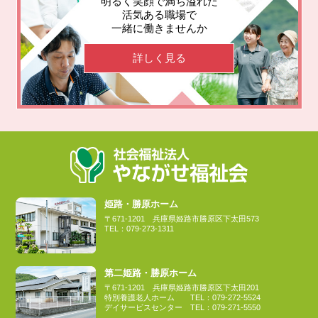
明るく笑顔で満ち溢れた
活気ある職場で
一緒に働きませんか
詳しく見る
姫路・勝原ホーム
〒671-1201
兵庫県姫路市勝原区下太田573
TEL：
079-273-1311
第二姫路・勝原ホーム
〒671-1201
兵庫県姫路市勝原区下太田201
特別養護老人ホーム
TEL：
079-272-5524
デイサービスセンター
TEL：
079-271-5550