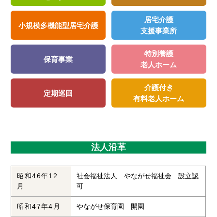
居宅介護
小規模
多機能型
居宅介護
支援事業所
特別養護
保育事業
老人ホーム
介護付き
定期巡回
有料
老人ホーム
法人沿革
昭和46年12
社会福祉法人 やながせ福祉会 設立認
月
可
昭和47年4月
やながせ保育園 開園